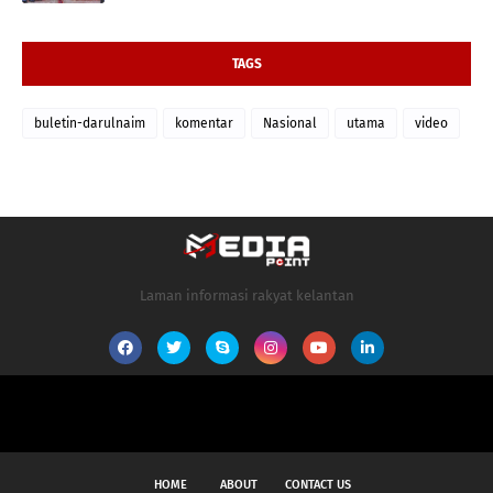
TAGS
buletin-darulnaim
komentar
Nasional
utama
video
Laman informasi rakyat kelantan
HOME
ABOUT
CONTACT US