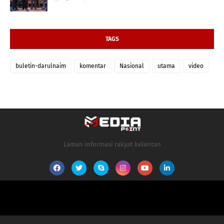
TAGS
buletin-darulnaim
komentar
Nasional
utama
video
Laman informasi rakyat kelantan