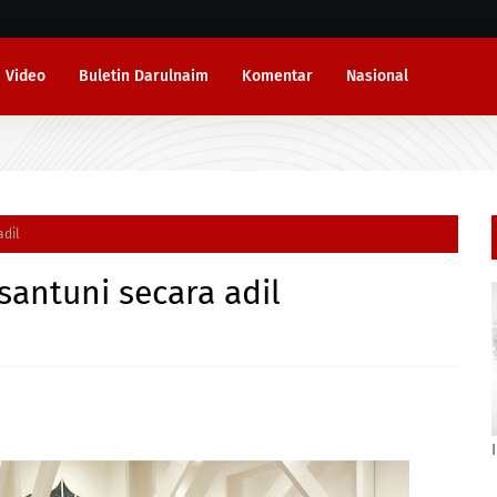
Video
Buletin Darulnaim
Komentar
Nasional
adil
antuni secara adil