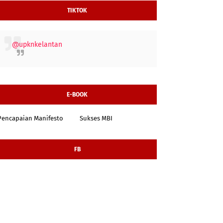
TIKTOK
@upknkelantan
E-BOOK
Pencapaian Manifesto
Sukses MBI
FB