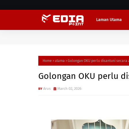
Laman Utama
Home
utama
Golongan OKU perlu disantuni secara 
Golongan OKU perlu dis
Arus
March 02, 2026