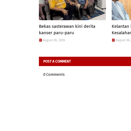
Bekas sasterawan kini derita
Kelantan
kanser paru-paru
Kesalahan
August 06, 2026
August 06,
POST A COMMENT
0 Comments