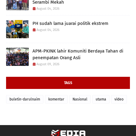
Serambi Mekah
August 04, 2026
PH sudah lama juarai politik ekstrem
August 04, 2026
APM-PKINK lahir Komuniti Berdaya Tahan di
penempatan Orang Asli
August 09, 2026
TAGS
buletin-darulnaim
komentar
Nasional
utama
video