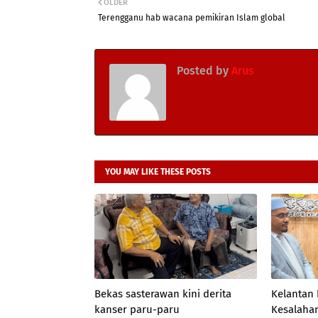
OLDER
Terengganu hab wacana pemikiran Islam global
Posted by
Arus
YOU MAY LIKE THESE POSTS
Bekas sasterawan kini derita
Kelantan
kanser paru-paru
Kesalahan