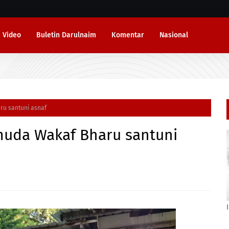
Video
Buletin Darulnaim
Komentar
Nasional
u santuni asnaf
uda Wakaf Bharu santuni