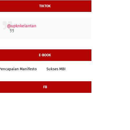
TIKTOK
@upknkelantan
E-BOOK
Pencapaian Manifesto
Sukses MBI
FB