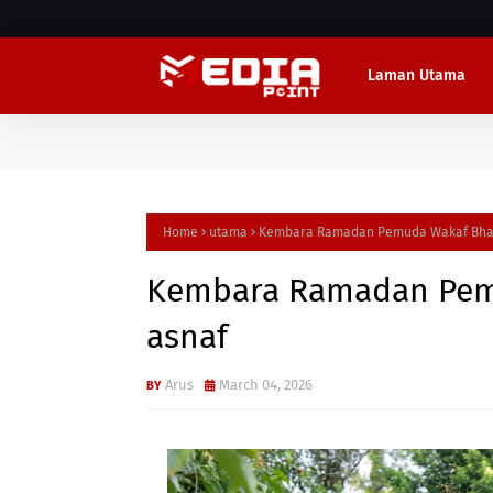
Laman Utama
Home
utama
Kembara Ramadan Pemuda Wakaf Bhar
Kembara Ramadan Pem
asnaf
Arus
March 04, 2026