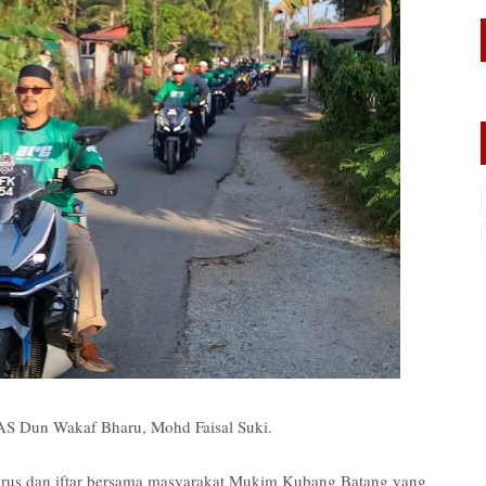
PAS Dun Wakaf Bharu, Mohd Faisal Suki.
arus dan iftar bersama masyarakat Mukim Kubang Batang yang