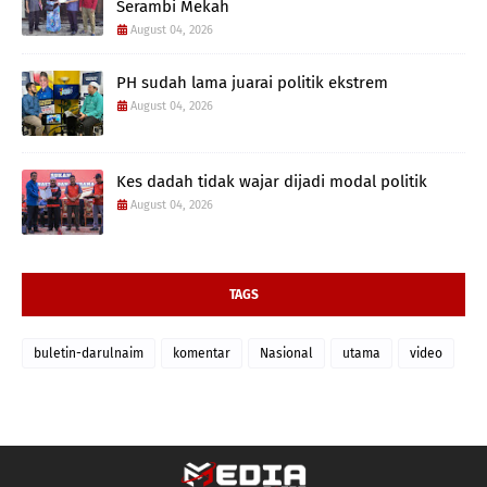
Serambi Mekah
August 04, 2026
PH sudah lama juarai politik ekstrem
August 04, 2026
Kes dadah tidak wajar dijadi modal politik
August 04, 2026
TAGS
buletin-darulnaim
komentar
Nasional
utama
video