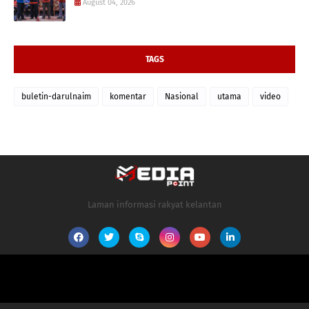
August 04, 2026
TAGS
buletin-darulnaim
komentar
Nasional
utama
video
Laman informasi rakyat kelantan