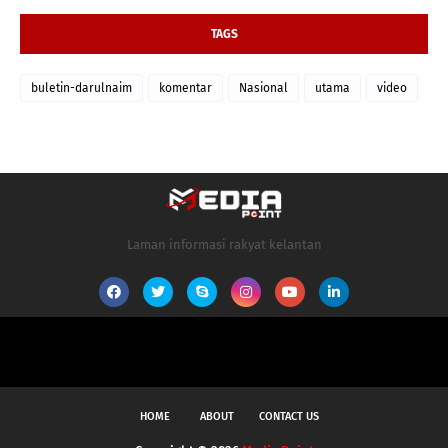
TAGS
buletin-darulnaim
komentar
Nasional
utama
video
Laman informasi rakyat kelantan
HOME
ABOUT
CONTACT US