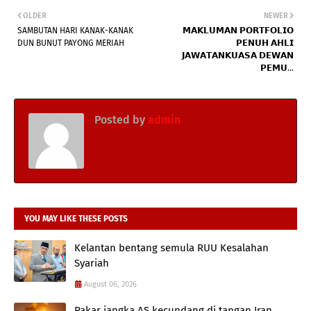
OLDER
NEWER
SAMBUTAN HARI KANAK-KANAK
𝗠𝗔𝗞𝗟𝗨𝗠𝗔𝗡 𝗣𝗢𝗥𝗧𝗙𝗢𝗟𝗜𝗢
DUN BUNUT PAYONG MERIAH
𝗣𝗘𝗡𝗨𝗛 𝗔𝗛𝗟𝗜
𝗝𝗔𝗪𝗔𝗧𝗔𝗡𝗞𝗨𝗔𝗦𝗔 𝗗𝗘𝗪𝗔𝗡
𝗣𝗘𝗠𝗨...
Posted by
admin
YOU MAY LIKE THESE POSTS
Kelantan bentang semula RUU Kesalahan
Syariah
August 06, 2026
Pakar jangka AS kecundang di tangan Iran