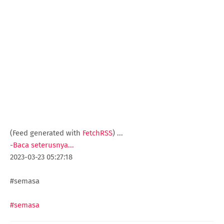
(Feed generated with
FetchRSS
)
...
-
Baca seterusnya...
2023-03-23 05:27:18
#semasa
#semasa