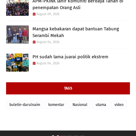
APM-PKINK lahir Komuniti Berdaya Tahan di
penempatan Orang Asli
August 09, 2026
Mangsa kebakaran dapat bantuan Tabung
Serambi Mekah
August 04, 2026
PH sudah lama juarai politik ekstrem
August 04, 2026
TAGS
buletin-darulnaim
komentar
Nasional
utama
video