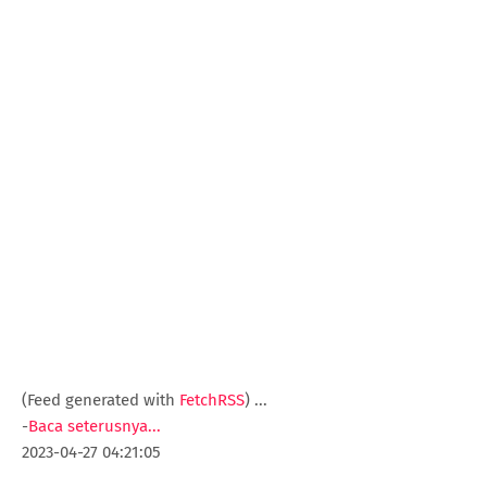
(Feed generated with
FetchRSS
)
...
-
Baca seterusnya...
2023-04-27 04:21:05