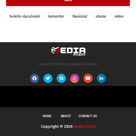
buletin-darulnaim
komentar
Nasional
utama
video
Laman informasi rakyat kelantan
HOME
ABOUT
CONTACT US
Copyright ©
2026
Media Point