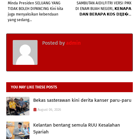
Minda Presiden SELUANG YANG
SAMBUTAN AIDILFITRI VERSI PMX
TIDAK BOLEH DIPANCING Kini kita
DI ENAM BUAH NEGERI, 𝗞𝗘𝗡𝗔𝗣𝗔
juga menyaksikan kebendaan
𝗗𝗔𝗡 𝗕𝗘𝗥𝗔𝗣𝗔 𝗞𝗢𝗦 𝗗𝗜𝗝𝗜�...
yang sedang...
Posted by
admin
YOU MAY LIKE THESE POSTS
Bekas sasterawan kini derita kanser paru-paru
August 06, 2026
Kelantan bentang semula RUU Kesalahan
Syariah