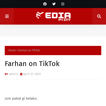
Home
Farhan on TikTok
Farhan on TikTok
admin
April 27, 2023
Jom pakat gi belako.