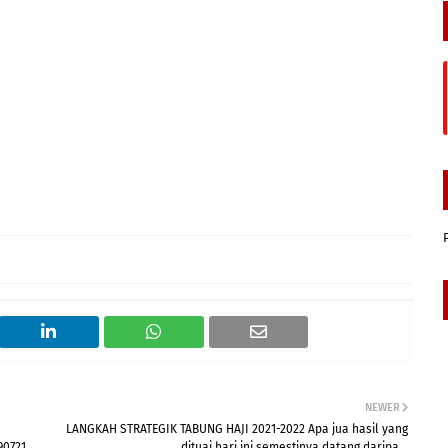
NEWER
LANGKAH STRATEGIK TABUNG HAJI 2021-2022 Apa jua hasil yang
90721
dituai hari ini semestinya datang daripa...