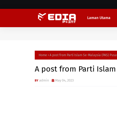
Laman Utama
Home
A post from Parti Islam Se-Malaysia (PAS) Pusa
A post from Parti Islam
admin
May 04, 2023