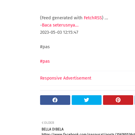
(Feed generated with
FetchRSS
)
...
-
Baca seterusnya...
2023-05-03 12:15:47
#pas
#pas
Responsive Advertisement
OLDER
BELLA DIBELA
https://www.facebook.com/paspusat/posts/3567655364