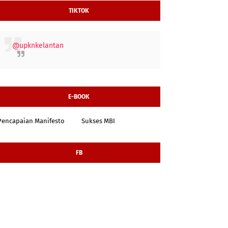
TIKTOK
@upknkelantan
E-BOOK
Pencapaian Manifesto
Sukses MBI
FB