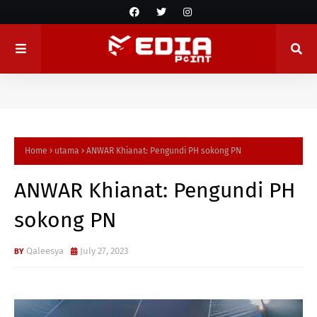
Home
utama
ANWAR Khianat: Pengundi PH sokong PN
ANWAR Khianat: Pengundi PH
sokong PN
Qaleesya
July 27, 2023