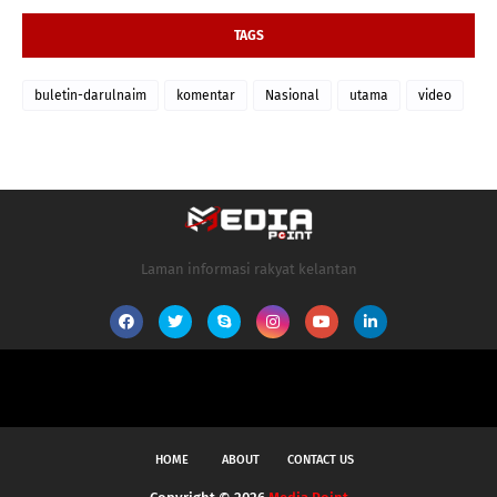
TAGS
buletin-darulnaim
komentar
Nasional
utama
video
Laman informasi rakyat kelantan
HOME
ABOUT
CONTACT US