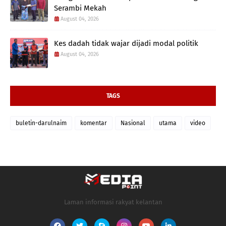
Serambi Mekah
August 04, 2026
Kes dadah tidak wajar dijadi modal politik
August 04, 2026
TAGS
buletin-darulnaim
komentar
Nasional
utama
video
Laman informasi rakyat kelantan