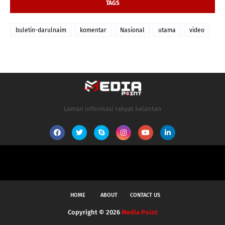
TAGS
buletin-darulnaim
komentar
Nasional
utama
video
Laman informasi rakyat kelantan
HOME
ABOUT
CONTACT US
Copyright ©
2026
Media Point