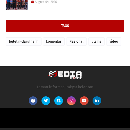
August 04, 2026
TAGS
buletin-darulnaim
komentar
Nasional
utama
video
Laman informasi rakyat kelantan