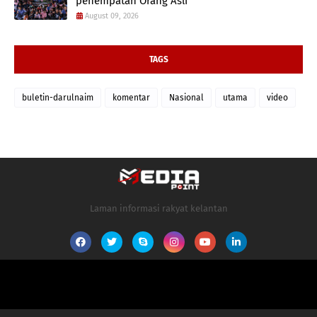
penempatan Orang Asli
August 09, 2026
TAGS
buletin-darulnaim
komentar
Nasional
utama
video
Laman informasi rakyat kelantan