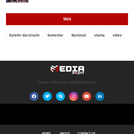
TAGS
buletin-darulnaim
komentar
Nasional
utama
video
Laman informasi rakyat kelantan
HOME
ABOUT
CONTACT US