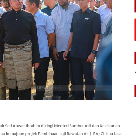
 Seri Anwar Ibrahim diiringi Menteri Sumber Asli dan Kelestarian
au kemajuan projek Pembinaan Loji Rawatan Air (LRA) Chicha fasa