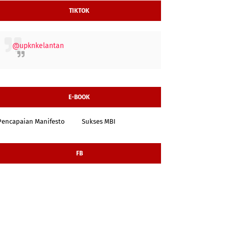
TIKTOK
@upknkelantan
E-BOOK
Pencapaian Manifesto
Sukses MBI
FB