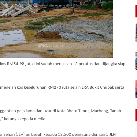
kos RM54.98 juta kini sudah mencecah 13 peratus dan dijangka siap
g menelan kos keseluruhan RM273 juta selain LRA Bukit Chupak serta
nggantian paip lama dan uzur di Kota Bharu Timur, Machang, Tanah
r," katanya kepada media.
er sehari (JLH) air bersih kepada 13,500 pengguna dengan 5 JLH