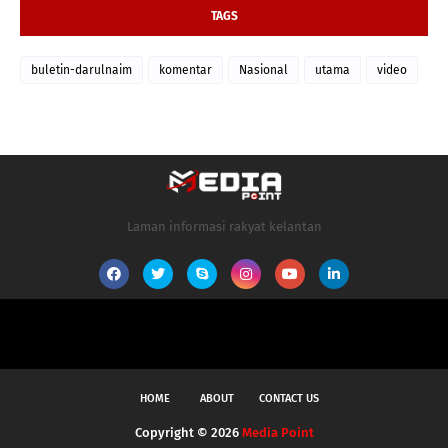
TAGS
buletin-darulnaim
komentar
Nasional
utama
video
Laman informasi rakyat kelantan
HOME
ABOUT
CONTACT US
Copyright ©
2026
Media Point