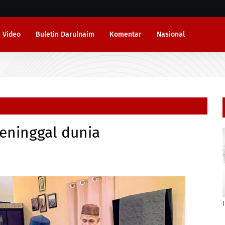
Video
Buletin Darulnaim
Komentar
Nasional
eninggal dunia