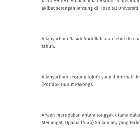
KOTA BHARU: Anak ulama tersohor di Kelantan
akibat serangan jantung di Hospital Universi
Allahyarham Rasidi Abdullah atau lebih diken
tahun.
Allahyarham seorang tokoh yang dihormati, 
(Pondok Bunut Payong).
Arwah merupakan antara tonggak utama dal
Menengah Ugama (Arab) Sullamiah, yang terl