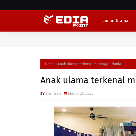
Laman Utama
Home
Anak ulama terkenal meninggal dunia
Anak ulama terkenal m
Zinnirah
March 26, 2025