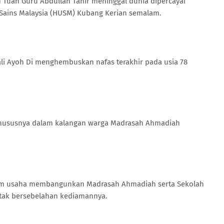
 Tuan Guru Abdullah Tahir meninggal dunia dipercayai
ti Sains Malaysia (HUSM) Kubang Kerian semalam.
ali Ayoh Di menghembuskan nafas terakhir pada usia 78
khususnya dalam kalangan warga Madrasah Ahmadiah
am usaha membangunkan Madrasah Ahmadiah serta Sekolah
etak bersebelahan kediamannya.