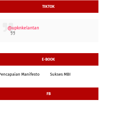
TIKTOK
@upknkelantan
E-BOOK
Pencapaian Manifesto
Sukses MBI
FB