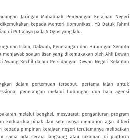
 cadangan Jaringan Mahabbah Penerangan Kerajaan Negeri
 dikemukakan kepada Menteri Komunikasi, YB Datuk Fahmi
au di Putrajaya pada 5 Ogos yang lalu.
bangunan Islam, Dakwah, Penerangan dan Hubungan Seranta
ka menjawab soalan lisan yang dikemukakan oleh Ahli Dewan
adi Awang Kechil dalam Persidangan Dewan Negeri Kelantan
cangkan dalam pertemuan tersebut, pertama ialah untuk
ssional penerangan melalui hubungan dua hala agensi
akaran melalui bengkel, mesyuarat, penganjuran program
tkan kedua-dua pihak dan seterusnya memohon agar diberi
yen kepada pimpinan kerajaan negeri terutamanya melibatkan
ran sama ada secara langsung atau rakaman di platform