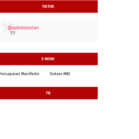
TIKTOK
@upknkelantan
E-BOOK
Pencapaian Manifesto
Sukses MBI
FB