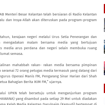
AB Menteri Besar Kelantan telah bersiaran di Radio Kelantan
lu dan Insya-Allah akan diteruskan pada program-program
 tahun, kerajaan negeri melalui Urus Setia Penerangan dan
an mengadakan malam bersama media yang bertujuan
s media arus perdana dan negeri selain membuka ruang
lumat semasa.
m jalinan mahabbah rakan- rakan media bersama pimpinan
 seramai 72 orang petugas media termasuk yang datang dari
ngurus Operasi Manis FM, Pengarang Sinar Harian dari Shah
tua Bahagian Berita IKIM FM,” ujarnya.
elalui UPKN telah bersetuju untuk menganjurkan program
HAWANA) yang disambut pada setiap 29 Mei untuk diadakan
ama Kelab Media Kelantan Darulnaim (Kemudi) bertempat di