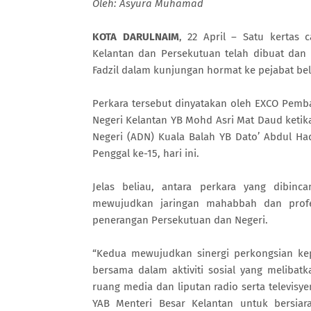
Oleh: Asyura Muhamad
KOTA DARULNAIM
, 22 April – Satu kertas
Kelantan dan Persekutuan telah dibuat dan
Fadzil dalam kunjungan hormat ke pejabat beli
Perkara tersebut dinyatakan oleh EXCO Pem
Negeri Kelantan YB Mohd Asri Mat Daud keti
Negeri (ADN) Kuala Balah YB Dato’ Abdul H
Penggal ke-15, hari ini.
Jelas beliau, antara perkara yang dibin
mewujudkan jaringan mahabbah dan profe
penerangan Persekutuan dan Negeri.
“Kedua mewujudkan sinergi perkongsian kep
bersama dalam aktiviti sosial yang meliba
ruang media dan liputan radio serta televis
YAB Menteri Besar Kelantan untuk bersia