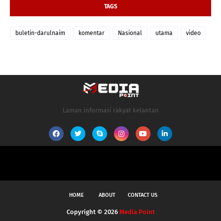
TAGS
buletin-darulnaim
komentar
Nasional
utama
video
Laman informasi rakyat kelantan
HOME
ABOUT
CONTACT US
Copyright ©
2026
Media Point