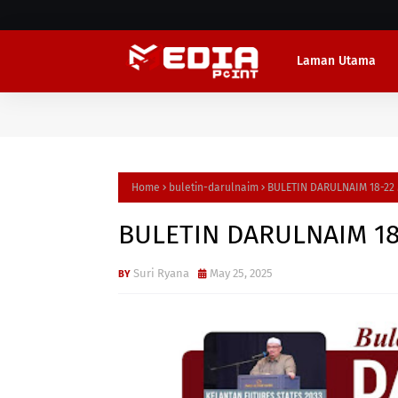
Laman Utama
Home
buletin-darulnaim
BULETIN DARULNAIM 18-22 
BULETIN DARULNAIM 18
Suri Ryana
May 25, 2025