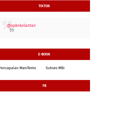
TIKTOK
@upknkelantan
E-BOOK
Pencapaian Manifesto
Sukses MBI
FB