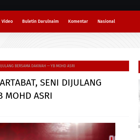
Video
Buletin Darulnaim
Komentar
Nasional
 DIJULANG BERSAMA DAKWAH — YB MOHD ASRI
ARTABAT, SENI DIJULANG
B MOHD ASRI