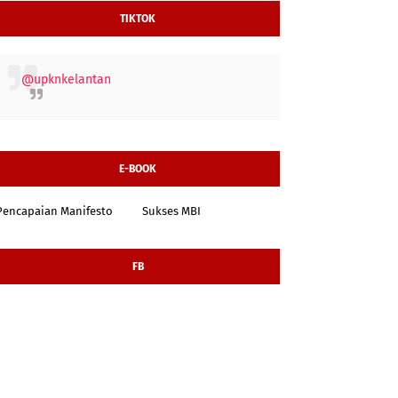
TIKTOK
@upknkelantan
E-BOOK
Pencapaian Manifesto
Sukses MBI
FB