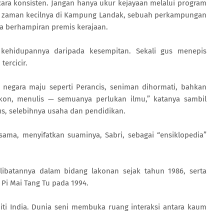
ecara konsisten. Jangan hanya ukur kejayaan melalui program
an zaman kecilnya di Kampung Landak, sebuah perkampungan
a berhampiran premis kerajaan.
 kehidupannya daripada kesempitan. Sekali gus menepis
ercicir.
i negara maju seperti Perancis, seniman dihormati, bahkan
lakon, menulis — semuanya perlukan ilmu,” katanya sambil
s, selebihnya usaha dan pendidikan.
 sama, menyifatkan suaminya, Sabri, sebagai “ensiklopedia”
ibatannya dalam bidang lakonan sejak tahun 1986, serta
Pi Mai Tang Tu pada 1994.
iti India. Dunia seni membuka ruang interaksi antara kaum