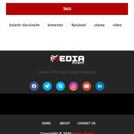
TAGS
buletin-darulnaim
komentar
Nasional
utama
video
Laman informasi rakyat kelantan
HOME
ABOUT
CONTACT US
Copyright ©
2026
Media Point