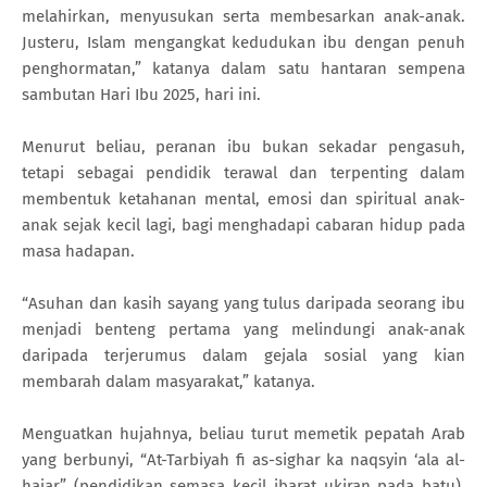
melahirkan, menyusukan serta membesarkan anak-anak.
Justeru, Islam mengangkat kedudukan ibu dengan penuh
penghormatan,” katanya dalam satu hantaran sempena
sambutan Hari Ibu 2025, hari ini.
Menurut beliau, peranan ibu bukan sekadar pengasuh,
tetapi sebagai pendidik terawal dan terpenting dalam
membentuk ketahanan mental, emosi dan spiritual anak-
anak sejak kecil lagi, bagi menghadapi cabaran hidup pada
masa hadapan.
“Asuhan dan kasih sayang yang tulus daripada seorang ibu
menjadi benteng pertama yang melindungi anak-anak
daripada terjerumus dalam gejala sosial yang kian
membarah dalam masyarakat,” katanya.
Menguatkan hujahnya, beliau turut memetik pepatah Arab
yang berbunyi, “At-Tarbiyah fi as-sighar ka naqsyin ‘ala al-
hajar” (pendidikan semasa kecil ibarat ukiran pada batu),