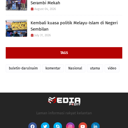
Serambi Mekah
August 04, 2026
Kembali kuasa politik Melayu-Islam di Negeri
Sembilan
July 31, 2026
TAGS
buletin-darulnaim
komentar
Nasional
utama
video
Laman informasi rakyat kelantan