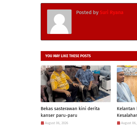
Posted by
Suri Ryana
YOU MAY LIKE THESE POSTS
Bekas sasterawan kini derita
Kelantan
kanser paru-paru
Kesalahan
August 06, 2026
August 06,