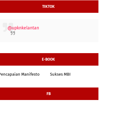
TIKTOK
@upknkelantan
E-BOOK
Pencapaian Manifesto
Sukses MBI
FB