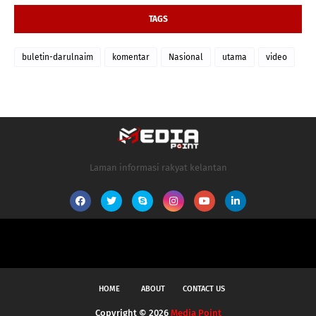
TAGS
buletin-darulnaim
komentar
Nasional
utama
video
Laman informasi rakyat kelantan
HOME
ABOUT
CONTACT US
Copyright ©
2026
Media Point