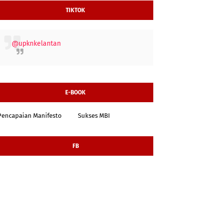
TIKTOK
@upknkelantan
E-BOOK
Pencapaian Manifesto
Sukses MBI
FB