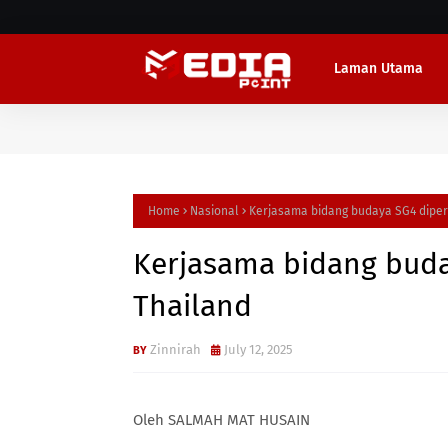
Laman Utama
Home
Nasional
Kerjasama bidang budaya SG4 diper
Kerjasama bidang buda
Thailand
Zinnirah
July 12, 2025
Oleh SALMAH MAT HUSAIN