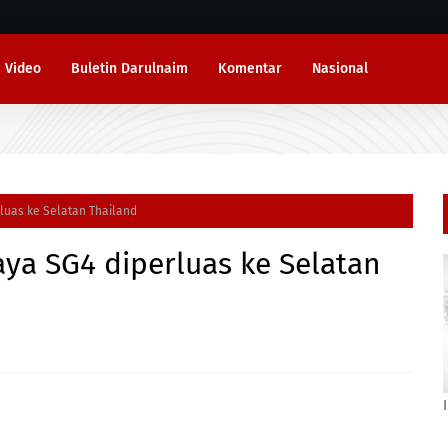
Video
Buletin Darulnaim
Komentar
Nasional
luas ke Selatan Thailand
ya SG4 diperluas ke Selatan