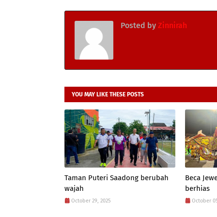
Posted by
Zinnirah
YOU MAY LIKE THESE POSTS
Taman Puteri Saadong berubah
Beca Jewe
wajah
berhias
October 29, 2025
October 0