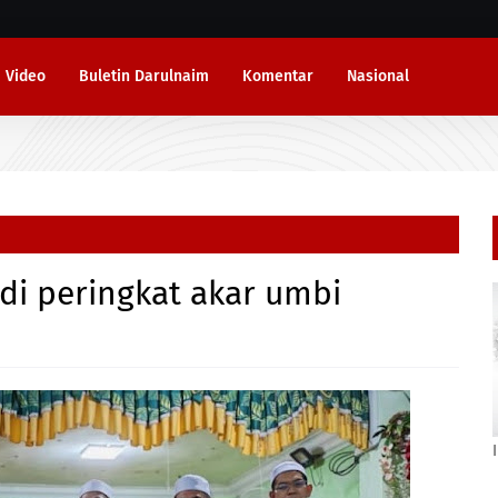
Video
Buletin Darulnaim
Komentar
Nasional
di peringkat akar umbi