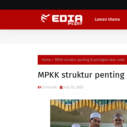
Laman Utama
Home
MPKK struktur penting di peringkat akar umbi
MPKK struktur penting 
Zinnirah
July 15, 2025