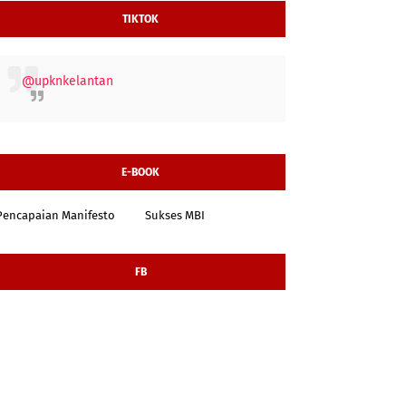
TIKTOK
@upknkelantan
E-BOOK
Pencapaian Manifesto
Sukses MBI
FB