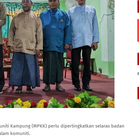
niti Kampung (MPKK) perlu dipertingkatkan selaras badan
alam komuniti.