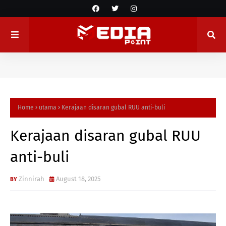
Home
utama
Kerajaan disaran gubal RUU anti-buli
Kerajaan disaran gubal RUU
anti-buli
Zinnirah
August 18, 2025