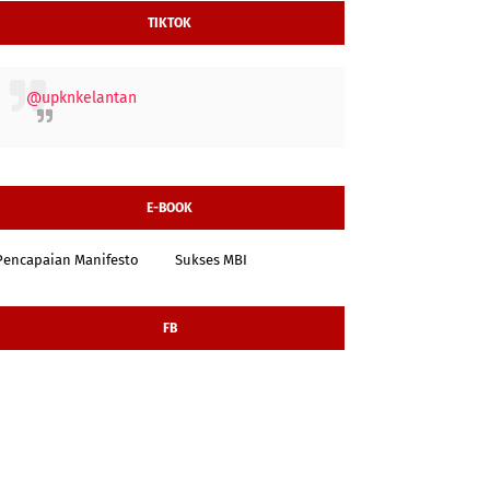
TIKTOK
@upknkelantan
E-BOOK
Pencapaian Manifesto
Sukses MBI
FB