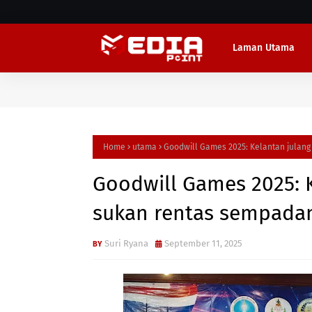
Laman Utama
Home
utama
Goodwill Games 2025: Kelantan julan
Goodwill Games 2025: 
sukan rentas sempada
Suri Ryana
September 11, 2025