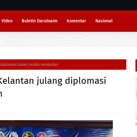
Video
Buletin Darulnaim
Komentar
Nasional
g diplomasi sukan rentas sempadan
Kelantan julang diplomasi
n