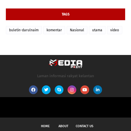
TAGS
buletin-darulnaim
komentar
Nasional
utama
video
Laman informasi rakyat kelantan
HOME
ABOUT
CONTACT US