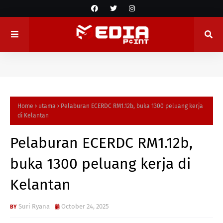
Home
utama
Pelaburan ECERDC RM1.12b, buka 1300 peluang kerja
di Kelantan
Pelaburan ECERDC RM1.12b,
buka 1300 peluang kerja di
Kelantan
Suri Ryana
October 24, 2025