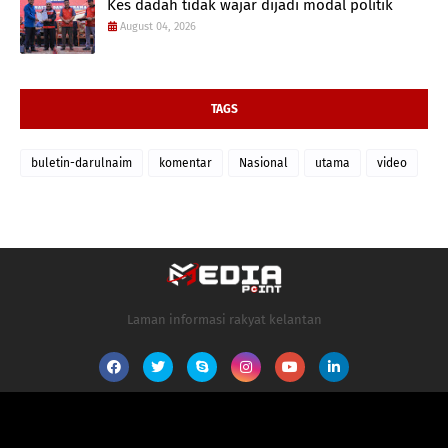
Kes dadah tidak wajar dijadi modal politik
August 04, 2026
TAGS
buletin-darulnaim
komentar
Nasional
utama
video
Laman informasi rakyat kelantan