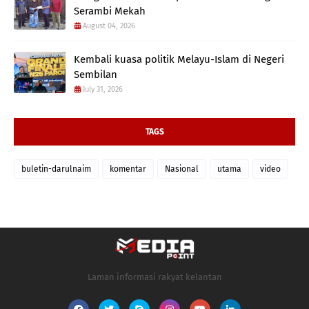
Serambi Mekah
August 04, 2026
Kembali kuasa politik Melayu-Islam di Negeri
Sembilan
July 31, 2026
TAGS
buletin-darulnaim
komentar
Nasional
utama
video
Laman informasi rakyat kelantan