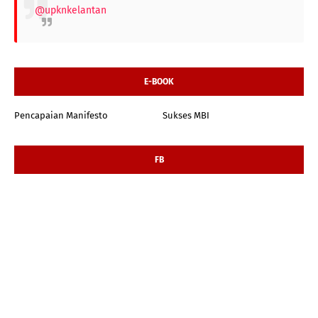
@upknkelantan
E-BOOK
Pencapaian Manifesto
Sukses MBI
FB