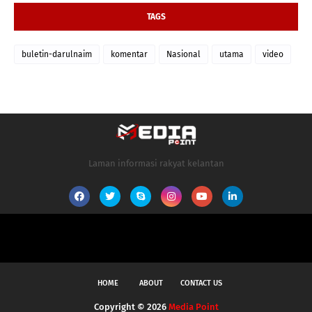
TAGS
buletin-darulnaim
komentar
Nasional
utama
video
Laman informasi rakyat kelantan
HOME
ABOUT
CONTACT US
Copyright ©
2026
Media Point