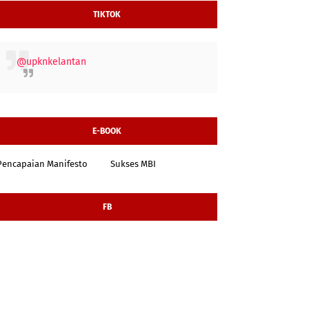
TIKTOK
@upknkelantan
E-BOOK
Pencapaian Manifesto
Sukses MBI
FB