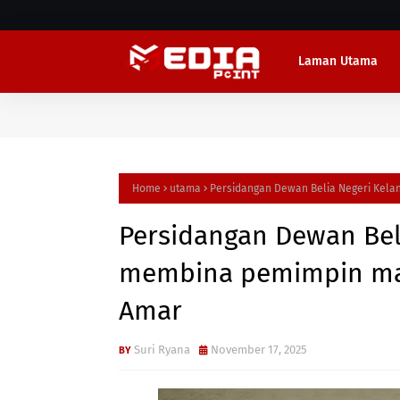
Laman Utama
Home
utama
Persidangan Dewan Belia Negeri Kel
Persidangan Dewan Bel
membina pemimpin ma
Amar
Suri Ryana
November 17, 2025