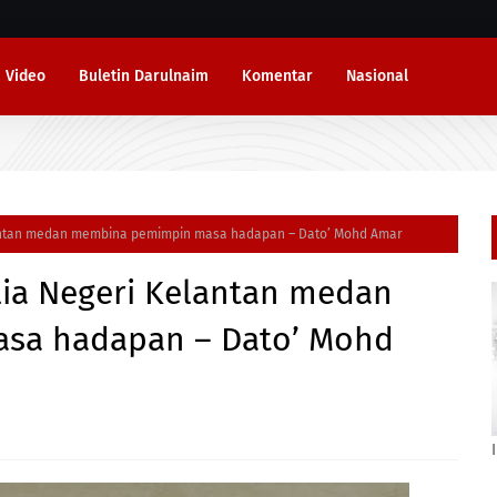
Video
Buletin Darulnaim
Komentar
Nasional
antan medan membina pemimpin masa hadapan – Dato’ Mohd Amar
ia Negeri Kelantan medan
sa hadapan – Dato’ Mohd