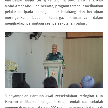
Ahli Dewan Negeri (ADN) Panchor YB Dato’ Sri Amar D’Raja
Mohd Amar Abdullah berkata, program tersebut melibatkan
pelajar daripada pelbagai latar belakang dan bertujuan
meringankan beban keluarga, khususnya dalam
menghadapi permulaan sesi persekolahan baharu.
“Penyampaian Bantuan Awal Persekolahan Peringkat DUN
Panchor melibatkan pelajar sekolah rendah dan sekolah
menengah ini menyaksikan 200 orang penerima,” katanya di