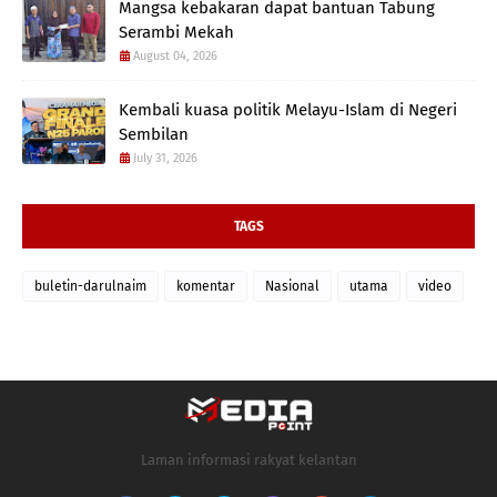
Mangsa kebakaran dapat bantuan Tabung
Serambi Mekah
August 04, 2026
Kembali kuasa politik Melayu-Islam di Negeri
Sembilan
July 31, 2026
TAGS
buletin-darulnaim
komentar
Nasional
utama
video
Laman informasi rakyat kelantan