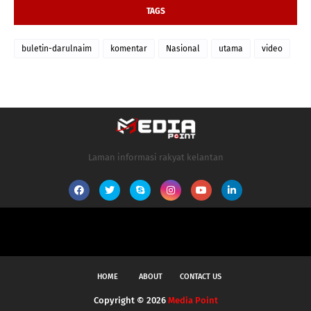
TAGS
buletin-darulnaim
komentar
Nasional
utama
video
Laman informasi rakyat kelantan
HOME
ABOUT
CONTACT US
Copyright ©
2026
Media Point