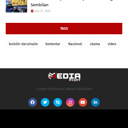
Sembilan
July 31, 2026
TAGS
buletin-darulnaim
komentar
Nasional
utama
video
Laman informasi rakyat kelantan