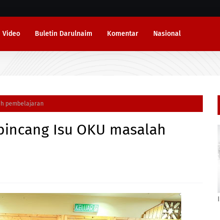
Video
Buletin Darulnaim
Komentar
Nasional
ah pembelajaran
 bincang Isu OKU masalah