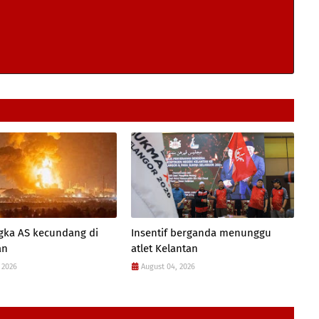
gka AS kecundang di
Insentif berganda menunggu
an
atlet Kelantan
 2026
August 04, 2026