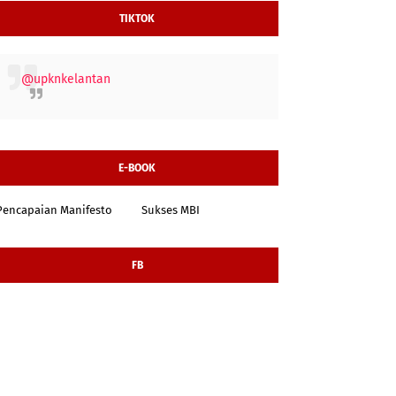
TIKTOK
@upknkelantan
E-BOOK
Pencapaian Manifesto
Sukses MBI
FB