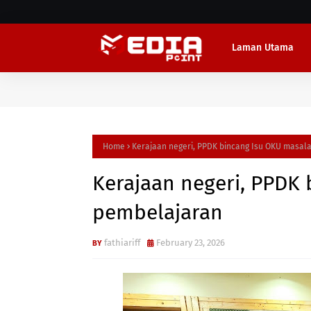
Laman Utama
Home
Kerajaan negeri, PPDK bincang Isu OKU masal
Kerajaan negeri, PPDK
pembelajaran
fathiariff
February 23, 2026