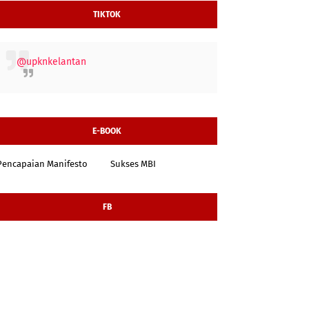
TIKTOK
@upknkelantan
E-BOOK
Pencapaian Manifesto
Sukses MBI
FB