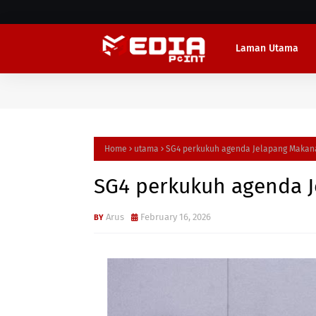
Laman Utama
Home
utama
SG4 perkukuh agenda Jelapang Makan
SG4 perkukuh agenda 
Arus
February 16, 2026