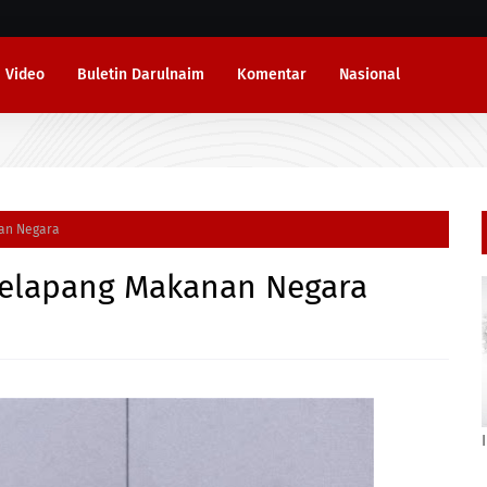
Video
Buletin Darulnaim
Komentar
Nasional
an Negara
Jelapang Makanan Negara