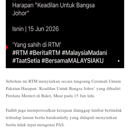
Sebelum ini RTM menyiarkan secara langsung Ceramah Umum
Pakatan Harapan ‘Keadilan Untuk Bangsa Johor’ yang dihadiri
Perdana Menteri di Bakri, Muar pada 15 Jun lalu.
Fadhli juga mempersoalkan kerajaan dianggap lambat bertindak
terhadap laman berita harakatdaily yang didapati menyiarkan
berita tidak tepat mengenai PAS.