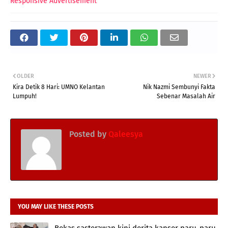
Responsive Advertisement
OLDER
NEWER
Kira Detik 8 Hari: UMNO Kelantan
Nik Nazmi Sembunyi Fakta
Lumpuh!
Sebenar Masalah Air
Posted by
Qaleesya
YOU MAY LIKE THESE POSTS
Bekas sasterawan kini derita kanser paru-paru