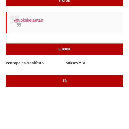
TIKTOK
@upknkelantan
E-BOOK
Pencapaian Manifesto
Sukses MBI
FB