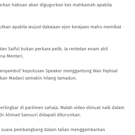
warkan habuan akan digugurkan kes mahkamah apabila
jutkan apabila wujud dakwaan ejen kerajaan mahu memikat
an Saiful bukan perkara pelik. Ia rentetan enam ahli
na Menteri.
menyambut’ keputusan Speaker menggantung Wan Fayhsal
an Madani semakin hilang tamadun.
rlingkar di parlimen sahaja. Malah video dimuat naik dalam
 Dr Ahmad Samsuri didapati diturunkan.
 suara pembangkang dalam talian menggambarkan