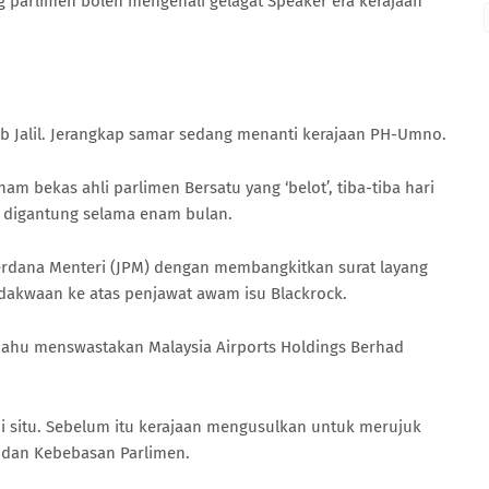
g parlimen boleh mengenali gelagat Speaker era kerajaan
 Jalil. Jerangkap samar sedang menanti kerajaan PH-Umno.
 bekas ahli parlimen Bersatu yang ‘belot’, tiba-tiba hari
l digantung selama enam bulan.
erdana Menteri (JPM) dengan membangkitkan surat layang
n dakwaan ke atas penjawat awam isu Blackrock.
mahu menswastakan Malaysia Airports Holdings Berhad
 situ. Sebelum itu kerajaan mengusulkan untuk merujuk
 dan Kebebasan Parlimen.