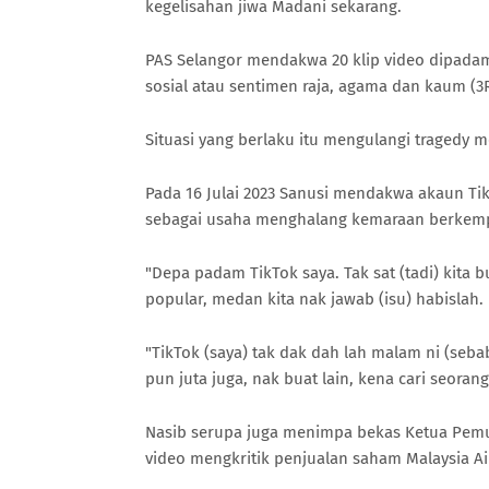
kegelisahan jiwa Madani sekarang.
PAS Selangor mendakwa 20 klip video dipadam
sosial atau sentimen raja, agama dan kaum (3R
Situasi yang berlaku itu mengulangi tragedy
Pada 16 Julai 2023 Sanusi mendakwa akaun Ti
sebagai usaha menghalang kemaraan berkempe
"Depa padam TikTok saya. Tak sat (tadi) kita b
popular, medan kita nak jawab (isu) habislah.
"TikTok (saya) tak dak dah lah malam ni (sebab)
pun juta juga, nak buat lain, kena cari seoran
Nasib serupa juga menimpa bekas Ketua Pemu
video mengkritik penjualan saham Malaysia A