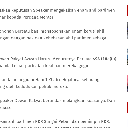
fatkan keputusan Speaker mengekalkan enam ahli parlimen
mar kepada Perdana Menteri.
mohonan Bersatu bagi mengosongkan enam kerusi ahli
tangan dengan hak dan kebebasan ahli parlimen sebagai
wan Rakyat Azizan Harun. Menurutnya Perkara 49A (1)(a)(ii)
abila keluar parti atau keahlian mereka gugur.
n andaian peguam Haniff Khatri. Hujahnya sebarang
ng oleh kedudukan politik mereka.
 Speaker Dewan Rakyat bertindak melangkaui kuasanya. Dan
 kuasa.
bekas ahli parlimen PKR Sungai Petani dan pemimpin PKR.