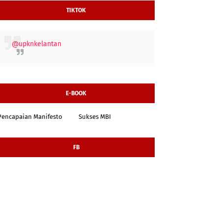
TIKTOK
@upknkelantan
E-BOOK
Pencapaian Manifesto
Sukses MBI
FB