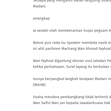
Sesiapa yang mengikuti siaran langsung sidan
Madani.
Jerangkap
Ia seolah-olah membenarkan hujan peguam Ab
Belum pun reda isu Speaker membela nasib enam
ini ahli parlimen Machang Wan Ahmad Fayhsa
Wan Fayhsal digantung ekoran usul Jabatan P
ketika perbahasan. Surat layang itu berkaita
Isunya berpangkal langkah kerajaan Madani 
(MAHB).
Usaha mendera pembangkang tidak terhenti di
Wan Saiful Wan Jan kepada Jawatankuasa Hak