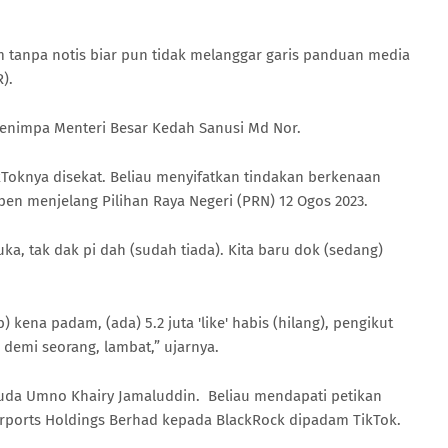
 tanpa notis biar pun tidak melanggar garis panduan media
).
 menimpa Menteri Besar Kedah Sanusi Md Nor.
kToknya disekat. Beliau menyifatkan tindakan berkenaan
n menjelang Pilihan Raya Negeri (PRN) 12 Ogos 2023.
uka, tak dak pi dah (sudah tiada). Kita baru dok (sedang)
 kena padam, (ada) 5.2 juta 'like' habis (hilang), pengikut
g demi seorang, lambat,” ujarnya.
da Umno Khairy Jamaluddin. Beliau mendapati petikan
irports Holdings Berhad kepada BlackRock dipadam TikTok.